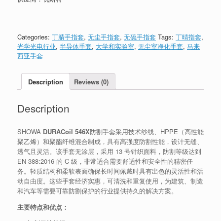
Categories:
丁腈手指套
,
无尘手指套
,
无硫手指套
Tags:
丁晴指套
,
光学光电行业
,
半导体手套
,
大学和实验室
,
无尘室净化手套
,
马来
西亚手套
Description
Reviews (0)
Description
SHOWA
DURACoil 546X
防割手套采用技术纱线、HPPE（高性能
聚乙烯）和聚酯纤维混合制成，具有高强度防割性能，设计无缝、
透气且灵活。该手套无涂层，采用 13 号针织面料，防割等级达到
EN 388:2016 的 C 级，非常适合需要舒适性和安全性的精密任
务。轻质结构和柔软表面确保长时间佩戴时具有出色的灵活性和活
动自由度。这些手套经济实惠，可清洗和重复使用，为建筑、制造
和汽车等需要可靠防割保护的行业提供持久的解决方案。
主要特点和优点：