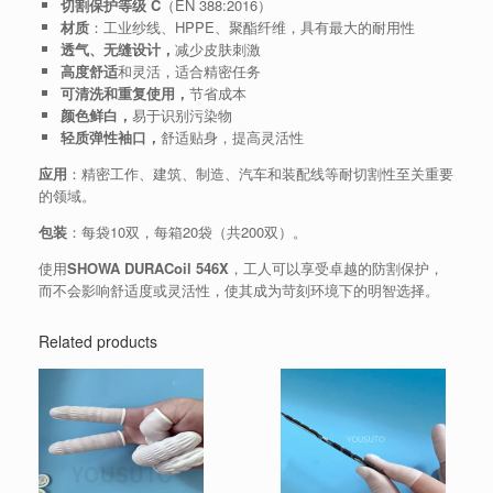
切割保护等级 C
（EN 388:2016）
材质
：工业纱线、HPPE、聚酯纤维，具有最大的耐用性
透气、无缝设计，
减少皮肤刺激
高度舒适
和灵活，适合精密任务
可清洗和重复使用，
节省成本
颜色鲜白，
易于识别污染物
轻质弹性袖口，
舒适贴身，提高灵活性
应用
：精密工作、建筑、制造、汽车和装配线等耐切割性至关重要
的领域。
包装
：每袋10双，每箱20袋（共200双）。
使用
SHOWA DURACoil 546X
，工人可以享受卓越的防割保护，
而不会影响舒适度或灵活性，使其成为苛刻环境下的明智选择。
Related products