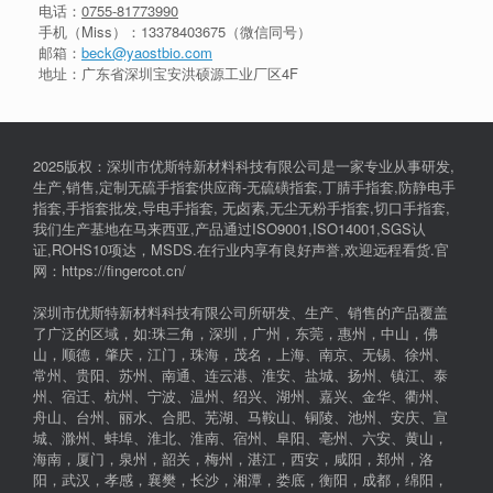
电话：
0755-81773990
手机（Miss）：
13378403675
（微信同号）
邮箱：
beck@yaostbio.com
地址：广东省深圳宝安洪硕源工业厂区4F
2025版权：深圳市优斯特新材料科技有限公司是一家专业从事研发,
生产,销售,定制无硫手指套供应商-无硫磺指套,丁腈手指套,防静电手
指套,手指套批发,导电手指套, 无卤素,无尘无粉手指套,切口手指套,
我们生产基地在马来西亚,产品通过ISO9001,ISO14001,SGS认
证,ROHS10项达，MSDS.在行业内享有良好声誉,欢迎远程看货.官
网：https://fingercot.cn/
深圳市优斯特新材料科技有限公司所研发、生产、销售的产品覆盖
了广泛的区域，如:珠三角，深圳，广州，东莞，惠州，中山，佛
山，顺德，肇庆，江门，珠海，茂名，上海、南京、无锡、徐州、
常州、贵阳、苏州、南通、连云港、淮安、盐城、扬州、镇江、泰
州、宿迁、杭州、宁波、温州、绍兴、湖州、嘉兴、金华、衢州、
舟山、台州、丽水、合肥、芜湖、马鞍山、铜陵、池州、安庆、宣
城、滁州、蚌埠、淮北、淮南、宿州、阜阳、亳州、六安、黄山，
海南，厦门，泉州，韶关，梅州，湛江，西安，咸阳，郑州，洛
阳，武汉，孝感，襄樊，长沙，湘潭，娄底，衡阳，成都，绵阳，