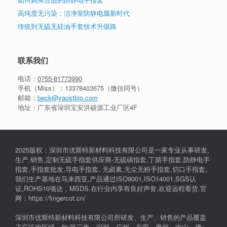
高纯度无污染：洁净室防静电腐新时代
传统到无硫无硅油手套技术升级路
联系我们
电话：
0755-81773990
手机（Miss）：
13378403675
（微信同号）
邮箱：
beck@yaostbio.com
地址：广东省深圳宝安洪硕源工业厂区4F
2025版权：深圳市优斯特新材料科技有限公司是一家专业从事研发,
生产,销售,定制无硫手指套供应商-无硫磺指套,丁腈手指套,防静电手
指套,手指套批发,导电手指套, 无卤素,无尘无粉手指套,切口手指套,
我们生产基地在马来西亚,产品通过ISO9001,ISO14001,SGS认
证,ROHS10项达，MSDS.在行业内享有良好声誉,欢迎远程看货.官
网：https://fingercot.cn/
深圳市优斯特新材料科技有限公司所研发、生产、销售的产品覆盖
了广泛的区域，如:珠三角，深圳，广州，东莞，惠州，中山，佛