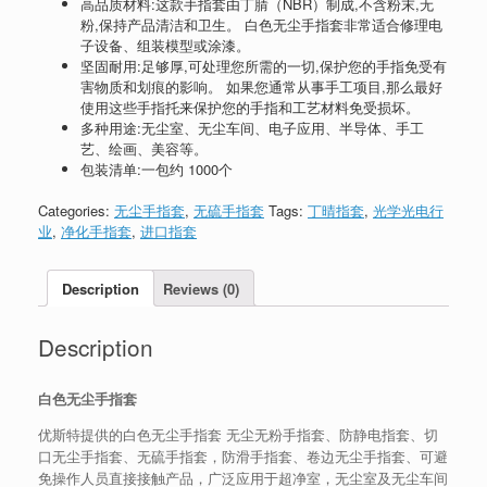
高品质材料:这款手指套由丁腈（NBR）制成,不含粉末,无
粉,保持产品清洁和卫生。 白色无尘手指套非常适合修理电
子设备、组装模型或涂漆。
坚固耐用:足够厚,可处理您所需的一切,保护您的手指免受有
害物质和划痕的影响。 如果您通常从事手工项目,那么最好
使用这些手指托来保护您的手指和工艺材料免受损坏。
多种用途:无尘室、无尘车间、电子应用、半导体、手工
艺、绘画、美容等。
包装清单:一包约 1000个
Categories:
无尘手指套
,
无硫手指套
Tags:
丁晴指套
,
光学光电行
业
,
净化手指套
,
进口指套
Description
Reviews (0)
Description
白色无尘手指套
优斯特提供的白色无尘手指套 无尘无粉手指套、防静电指套、切
口无尘手指套、无硫手指套，防滑手指套、卷边无尘手指套、可避
免操作人员直接接触产品，广泛应用于超净室，无尘室及无尘车间