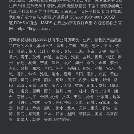
生产,销售,定制无硫手指套供应商-无硫磺指套,丁腈手指套,防静电手
指套,手指套批发,导电手指套, 无卤素,无尘无粉手指套,切口手指套,
我们生产基地在马来西亚,产品通过ISO9001,ISO14001,SGS认
证,ROHS10项达，MSDS.在行业内享有良好声誉,欢迎远程看货.官
网：https://fingercot.cn/
深圳市优斯特新材料科技有限公司所研发、生产、销售的产品覆盖
了广泛的区域，如:珠三角，深圳，广州，东莞，惠州，中山，佛
山，顺德，肇庆，江门，珠海，茂名，上海、南京、无锡、徐州、
常州、贵阳、苏州、南通、连云港、淮安、盐城、扬州、镇江、泰
州、宿迁、杭州、宁波、温州、绍兴、湖州、嘉兴、金华、衢州、
舟山、台州、丽水、合肥、芜湖、马鞍山、铜陵、池州、安庆、宣
城、滁州、蚌埠、淮北、淮南、宿州、阜阳、亳州、六安、黄山，
海南，厦门，泉州，韶关，梅州，湛江，西安，咸阳，郑州，洛
阳，武汉，孝感，襄樊，长沙，湘潭，娄底，衡阳，成都，绵阳，
四川，遵义，昆明，西宁，兰州，南宁，桂林，青岛，淄博，烟
台，南昌，九江，合肥, 杭州，义乌，宁波，温州，张家港，哈尔
滨，牡丹江，吉林，长春，呼和浩特，太原，运城，石家庄，保
定，张家口，承德，廊坊，衡水，北京，天津，重庆，香港，台
湾，澳门，东南亚，日本，韩国，越南，菲律宾，美国，马来西
亚，加拿大，朝鲜，美国, 阿拉伯等。