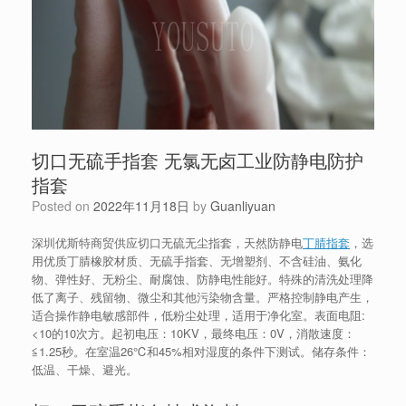
切口无硫手指套 无氯无卤工业防静电防护
指套
Posted on
2022年11月18日
by
Guanliyuan
深圳优斯特商贸供应切口无硫无尘指套，天然防静电
丁腈指套
，选
用优质丁腈橡胶材质、无硫手指套、无增塑剂、不含硅油、氨化
物、弹性好、无粉尘、耐腐蚀、防静电性能好。特殊的清洗处理降
低了离子、残留物、微尘和其他污染物含量。严格控制静电产生，
适合操作静电敏感部件，低粉尘处理，适用于净化室。表面电阻:
<10的10次方。起初电压：10KV，最终电压：0V，消散速度：
≦1.25秒。在室温26℃和45%相对湿度的条件下测试。储存条件：
低温、干燥、避光。