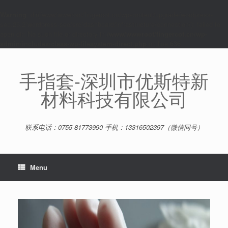
Warning
: dir(/www/wwwroot/fingercot.cn/wp-content/upgrade/wordpress-
seo.26.2/wordpress-seo/src/dashboard/infrastructure/connection/): failed to
open dir: No such file or directory in
/www/wwwroot/fingercot.cn/wp-
admin/includes/class-wp-filesystem-direct.php
on line
636
Skip
to
content
手指套-深圳市优斯特新
材料科技有限公司
联系电话：0755-81773990 手机：13316502397（微信同号）
Menu