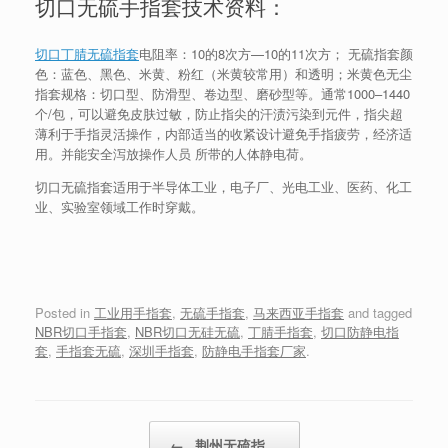
切口无硫手指套技术资料：
切口丁腈无硫指套
电阻率：10的8次方—10的11次方； 无硫指套颜
色：蓝色、黑色、米黄、粉红（米黄较常用）和透明；米黄色无尘
指套规格：切口型、防滑型、卷边型、磨砂型等。通常1000–1440
个/包，可以避免皮肤过敏，防止指尖的汗渍污染到元件，指尖超
薄利于手指灵活操作，内部适当的收紧设计避免手指疲劳，经济适
用。并能安全泻放操作人员 所带的人体静电荷。
切口无硫指套适用于半导体工业，电子厂、光电工业、医药、化工
业、实验室领域工作时穿戴。
Posted in
工业用手指套
,
无硫手指套
,
马来西亚手指套
and tagged
NBR切口手指套
,
NBR切口无硅无硫
,
丁腈手指套
,
切口防静电指
套
,
手指套无硫
,
深圳手指套
,
防静电手指套厂家
.
Post navigation
←
荆州无硫指…