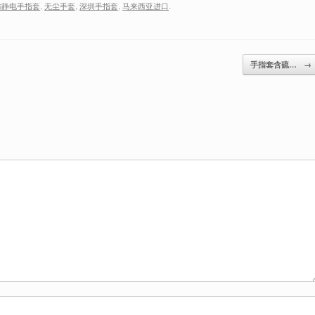
防静电手指套
,
无尘手套
,
深圳手指套
,
马来西亚进口
.
手指套含硫…
→