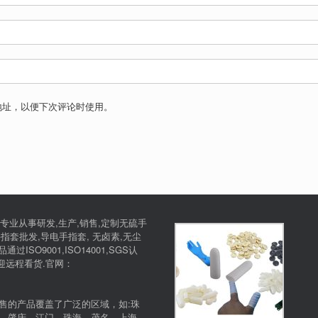
地址，以便下次评论时使用。
专业从事研发,生产,销售,定制无硫手
指套批发,导电手指套, 无卤素,无尘
SO9001,ISO14001,SGS认
欢迎远程看货.官网：
售的产品覆盖了广泛的区域，如:珠
，肇庆，江门，珠海，茂名，上海、