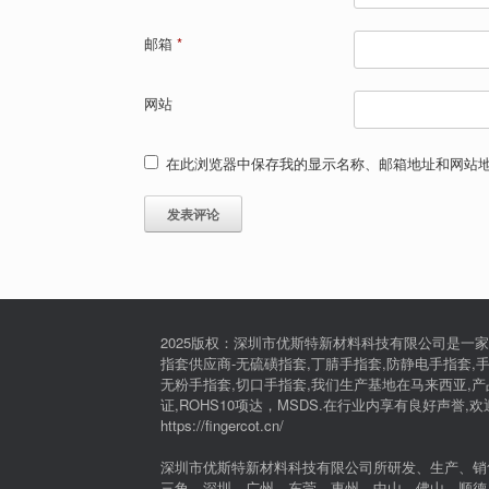
邮箱
*
网站
在此浏览器中保存我的显示名称、邮箱地址和网站
2025版权：深圳市优斯特新材料科技有限公司是一家
指套供应商-无硫磺指套,丁腈手指套,防静电手指套,手
无粉手指套,切口手指套,我们生产基地在马来西亚,产品通过I
证,ROHS10项达，MSDS.在行业内享有良好声誉,
https://fingercot.cn/
深圳市优斯特新材料科技有限公司所研发、生产、销
三角，深圳，广州，东莞，惠州，中山，佛山，顺德