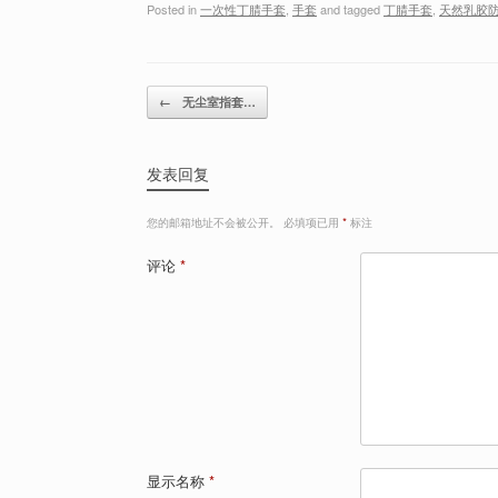
Posted in
一次性丁腈手套
,
手套
and tagged
丁腈手套
,
天然乳胶
Post navigation
←
无尘室指套…
发表回复
您的邮箱地址不会被公开。
必填项已用
*
标注
评论
*
显示名称
*