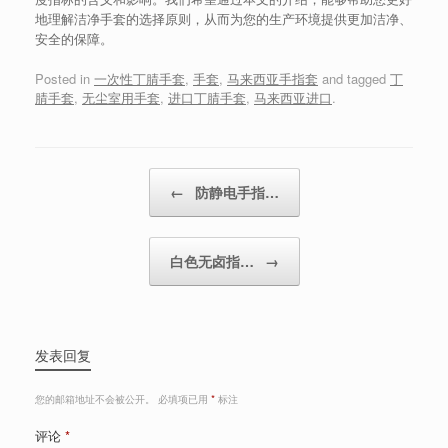
地理解洁净手套的选择原则，从而为您的生产环境提供更加洁净、
安全的保障。
Posted in
一次性丁腈手套
,
手套
,
马来西亚手指套
and tagged
丁
腈手套
,
无尘室用手套
,
进口丁腈手套
,
马来西亚进口
.
Post navigation
←
防静电手指…
白色无卤指…
→
发表回复
您的邮箱地址不会被公开。
必填项已用
*
标注
评论
*