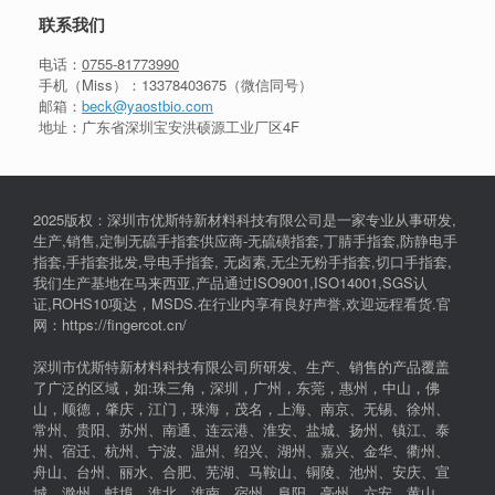
联系我们
电话：
0755-81773990
手机（Miss）：
13378403675
（微信同号）
邮箱：
beck@yaostbio.com
地址：广东省深圳宝安洪硕源工业厂区4F
2025版权：深圳市优斯特新材料科技有限公司是一家专业从事研发,
生产,销售,定制无硫手指套供应商-无硫磺指套,丁腈手指套,防静电手
指套,手指套批发,导电手指套, 无卤素,无尘无粉手指套,切口手指套,
我们生产基地在马来西亚,产品通过ISO9001,ISO14001,SGS认
证,ROHS10项达，MSDS.在行业内享有良好声誉,欢迎远程看货.官
网：https://fingercot.cn/
深圳市优斯特新材料科技有限公司所研发、生产、销售的产品覆盖
了广泛的区域，如:珠三角，深圳，广州，东莞，惠州，中山，佛
山，顺德，肇庆，江门，珠海，茂名，上海、南京、无锡、徐州、
常州、贵阳、苏州、南通、连云港、淮安、盐城、扬州、镇江、泰
州、宿迁、杭州、宁波、温州、绍兴、湖州、嘉兴、金华、衢州、
舟山、台州、丽水、合肥、芜湖、马鞍山、铜陵、池州、安庆、宣
城、滁州、蚌埠、淮北、淮南、宿州、阜阳、亳州、六安、黄山，