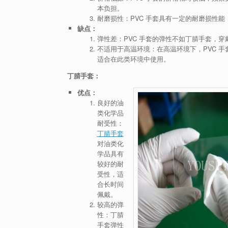
本负担。
耐磨损性：PVC 手套具有一定的耐磨损性能
缺点：
弹性差：PVC 手套的弹性不如丁腈手套，
不适用于高温环境：在高温环境下，PVC 
适合在此类环境中使用。
丁腈手套：
优点：
良好的油
类化学品
耐受性：
丁腈手套
对油类化
学品具有
较好的耐
受性，适
合长时间
佩戴。
较高的弹
性：丁腈
手套弹性