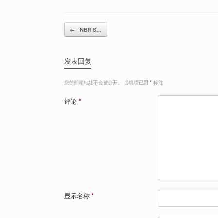
Post navigation
←
NBR S…
发表回复
您的邮箱地址不会被公开。
必填项已用
*
标注
评论
*
显示名称
*