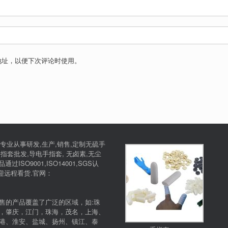
地址，以便下次评论时使用。
专业从事研发,生产,销售,定制无硫手
指套批发,导电手指套, 无卤素,无尘
SO9001,ISO14001,SGS认
欢迎远程看货.官网：
售的产品覆盖了广泛的区域，如:珠
，肇庆，江门，珠海，茂名，上海、
港、淮安、盐城、扬州、镇江、泰