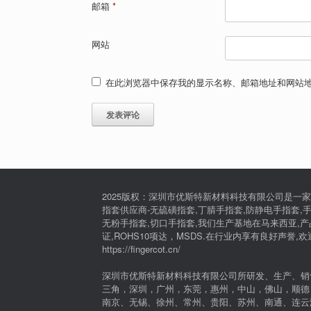
邮箱
*
网站
在此浏览器中保存我的显示名称、邮箱地址和网站
2025版权：深圳市优斯特新材料科技有限公司是一家
指套供应商-无硫磺指套,丁腈手指套,防静电手指套,手
无粉手指套,切口手指套,我们生产基地在马来西亚,产品通过I
证,ROHS10项达，MSDS.在行业内享有良好声誉,
https://fingercot.cn/
深圳市优斯特新材料科技有限公司所研发、生产、销
三角，深圳，广州，东莞，惠州，中山，佛山，顺德
南京、无锡、徐州、常州、贵阳、苏州、南通、连云