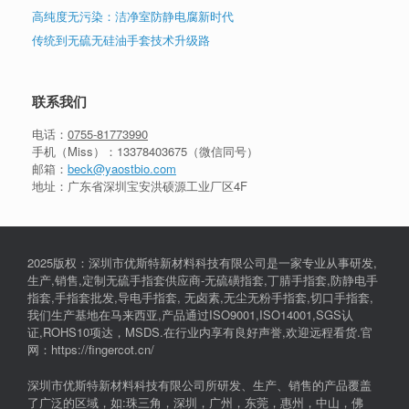
高纯度无污染：洁净室防静电腐新时代
传统到无硫无硅油手套技术升级路
联系我们
电话：
0755-81773990
手机（Miss）：
13378403675
（微信同号）
邮箱：
beck@yaostbio.com
地址：广东省深圳宝安洪硕源工业厂区4F
2025版权：深圳市优斯特新材料科技有限公司是一家专业从事研发,
生产,销售,定制无硫手指套供应商-无硫磺指套,丁腈手指套,防静电手
指套,手指套批发,导电手指套, 无卤素,无尘无粉手指套,切口手指套,
我们生产基地在马来西亚,产品通过ISO9001,ISO14001,SGS认
证,ROHS10项达，MSDS.在行业内享有良好声誉,欢迎远程看货.官
网：https://fingercot.cn/
深圳市优斯特新材料科技有限公司所研发、生产、销售的产品覆盖
了广泛的区域，如:珠三角，深圳，广州，东莞，惠州，中山，佛