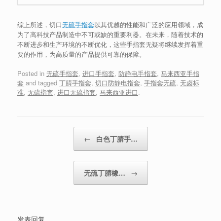
综上所述，切口
无硫手指套
以其优越的性能和广泛的应用领域，成
为了高科技产品制造中不可或缺的重要利器。在未来，随着技术的
不断进步和生产环境的不断优化，这些手指套无疑将继续发挥着重
要的作用，为高质量的产品提供可靠的保障。
Posted in
无硫手指套
,
进口手指套
,
防静电手指套
,
马来西亚手指
套
and tagged
丁腈手指套
,
切口防静电指套
,
手指套无硫
,
无卤标
准
,
无硫指套
,
进口无硫指套
,
马来西亚进口
.
Post navigation
←
白色丁腈手…
无硫丁腈橡…
→
发表回复