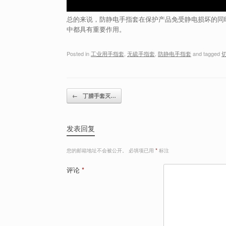
总的来说，防静电手指套在保护产品免受静电损坏的同
中都具有重要作用。
Posted in
工业用手指套
,
无硫手指套
,
防静电手指套
and tagged
Post navigation
←
丁腈手套灭…
发表回复
您的邮箱地址不会被公开。
必填项已用
*
标注
评论
*