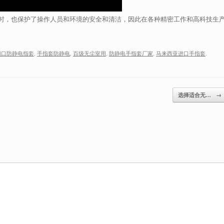
时，也保护了操作人员和环境的安全和清洁，因此在各种精密工作和高科技生
切口防静电指套
,
手指套防静电
,
百级无尘室用
,
防静电手指套厂家
,
马来西亚进口手指套
.
选择适合无…
→