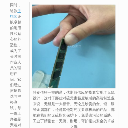
同时，
这款
手
指套
还
以卓越
的耐用
性和贴
心的舒
适性，
成为了
长时间
作业人
员的理
想伴
侣。它
们经过
层层筛
特别值得一提的是，优斯特供应的指套实现了无硫
选与严
设计，这对于那些对硫元素极度敏感的高端制造业
格测
来说，无疑是一大福音。无论是珍贵的金、银、铜
试，每
等金属部件，还是其他对纯度要求极高的产品，都
一道工
能在我们的无硫指套保护下，免受硫污染的威胁。
序都凝
工业丁腈指套：无硫、耐用，守护指尖安全的卓越
聚着对
之选