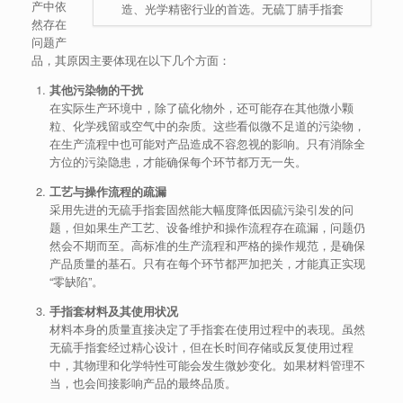
产中依
造、光学精密行业的首选。无硫丁腈手指套
然存在
问题产
品，其原因主要体现在以下几个方面：
其他污染物的干扰
在实际生产环境中，除了硫化物外，还可能存在其他微小颗
粒、化学残留或空气中的杂质。这些看似微不足道的污染物，
在生产流程中也可能对产品造成不容忽视的影响。只有消除全
方位的污染隐患，才能确保每个环节都万无一失。
工艺与操作流程的疏漏
采用先进的无硫手指套固然能大幅度降低因硫污染引发的问
题，但如果生产工艺、设备维护和操作流程存在疏漏，问题仍
然会不期而至。高标准的生产流程和严格的操作规范，是确保
产品质量的基石。只有在每个环节都严加把关，才能真正实现
“零缺陷”。
手指套材料及其使用状况
材料本身的质量直接决定了手指套在使用过程中的表现。虽然
无硫手指套经过精心设计，但在长时间存储或反复使用过程
中，其物理和化学特性可能会发生微妙变化。如果材料管理不
当，也会间接影响产品的最终品质。