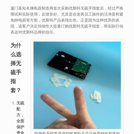
厦门某知名继电器制造商首次采购优斯特无硫手指套后，经过严格
测试和实际使用，反馈良好。尤其是在改善员工操作的洁净度和避
免静电损害方面，优斯特产品表现出色。正是因为这种优异的表
现，该客户决定持续性大批量订购优斯特无硫手指套，用实际行动
表达对优斯特品牌的信任。
为什
么选
择无
硫手
指
套？
无硫
配
方，
全面
保护
贵金
防静电手指套是保护敏感电子产品免受静电损害的