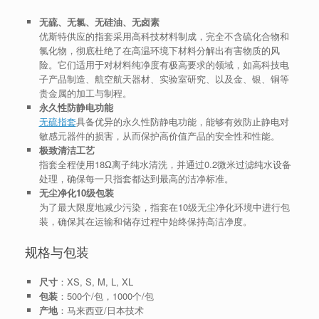
无硫、无氯、无硅油、无卤素
优斯特供应的指套采用高科技材料制成，完全不含硫化合物和
氯化物，彻底杜绝了在高温环境下材料分解出有害物质的风
险。它们适用于对材料纯净度有极高要求的领域，如高科技电
子产品制造、航空航天器材、实验室研究、以及金、银、铜等
贵金属的加工与制程。
永久性防静电功能
无硫指套
具备优异的永久性防静电功能，能够有效防止静电对
敏感元器件的损害，从而保护高价值产品的安全性和性能。
极致清洁工艺
指套全程使用18Ω离子纯水清洗，并通过0.2微米过滤纯水设备
处理，确保每一只指套都达到最高的洁净标准。
无尘净化10级包装
为了最大限度地减少污染，指套在10级无尘净化环境中进行包
装，确保其在运输和储存过程中始终保持高洁净度。
规格与包装
尺寸
：XS, S, M, L, XL
包装
：500个/包，1000个/包
产地
：马来西亚/日本技术