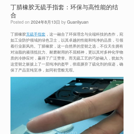
丁腈橡胶无硫手指套：环保与高性能的结
合
Posted on
2024年8月13日
by
Guanliyuan
丁腈橡胶
无硫手指套
，这一融合了环保理念与尖端科技的杰作，宛
如工业防护领域的绿色卫士，以其卓越的性能和纯净的品质，引领
着行业新风尚。丁腈橡胶，这一自然界的坚韧之选，不仅天生拥有
对油脂的顽强抵抗力、耐磨耐用的不屈精神，更以其对多种化学物
质的冷静应对，赢得了广泛赞誉。而无硫工艺的巧妙融入，犹如为
这坚韧之躯披上了一层纯净的盔甲，彻底摒弃了硫化剂的痕迹，确
保了产品至纯至净，如同初雪般无瑕。