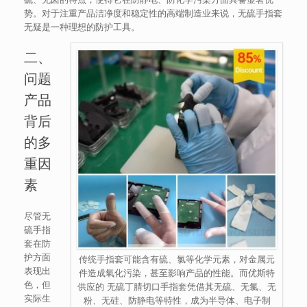
势。对于注重产品洁净度和稳定性的高端制造业来说，无硫手指套
无疑是一种理想的防护工具。
二、
问题
产品
背后
的多
重因
素
尽管无
硫手指
套在防
护方面
传统手指套可能含有硫、氯等化学元素，对金属元
表现出
件造成氧化污染，甚至影响产品的性能。而优斯特
色，但
供应的 无硫丁腈切口手指套凭借其无硫、无氯、无
实际生
粉、无硅、防静电等特性，成为半导体、电子制